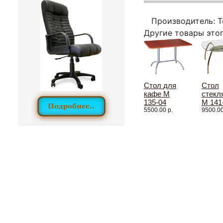
Производитель: 
Другие товары это
Стол для
Стол
кафе M
стекл
135-04
M 141
5500.00 р.
9500.00