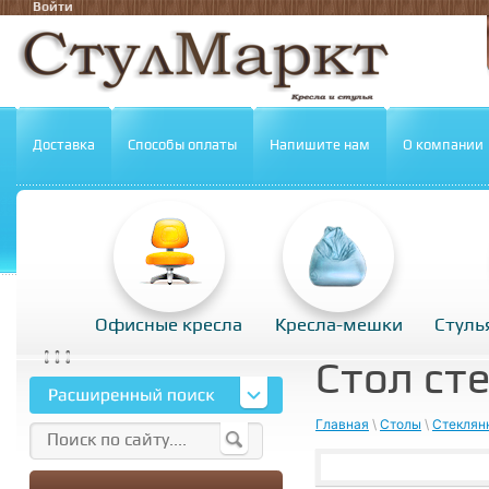
Войти
Доставка
Способы оплаты
Напишите нам
О компании
Офисные кресла
Кресла-мешки
Стуль
Стол ст
Главная
\
Столы
\
Стеклян