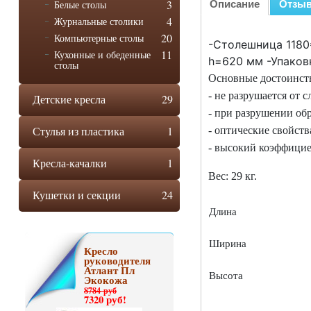
3
Белые столы
Описание
Отзы
4
Журнальные столики
20
Компьютерные столы
-Столешница 1180
11
Кухонные и обеденные
h=620 мм -Упаков
столы
Основные достоинств
- не разрушается от
Детские кресла
29
- при разрушении об
Стулья из пластика
1
- оптические свойств
- высокий коэффицие
Кресла-качалки
1
Вес: 29 кг.
Кушетки и секции
24
Длина
Ширина
Кресло
руководителя
Атлант Пл
Высота
Экокожа
8784 руб
7320 руб!