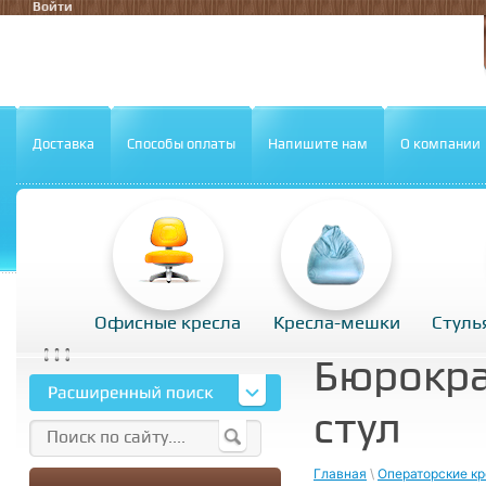
Войти
Доставка
Способы оплаты
Напишите нам
О компании
Офисные кресла
Кресла-мешки
Стуль
Бюрокр
стул
Главная
\
Операторские к