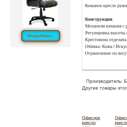
Кожаное кресло руко
Конструкция
:
Механизм качания с 
Регулировка высоты 
Крестовина отделана
Обивка: Кожа / Иску
Ограничение по весу:
Производитель: 
Другие товары это
Офисное
Офис
кресло
кресл