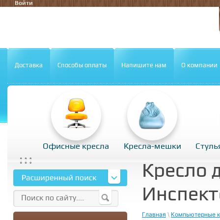
Войти
Доставка
Способы оплаты
Напишите нам
О компании
Офисные кресла
Кресла-мешки
Стуль
Кресло 
Инспект
Главная
\
Компьютерные к