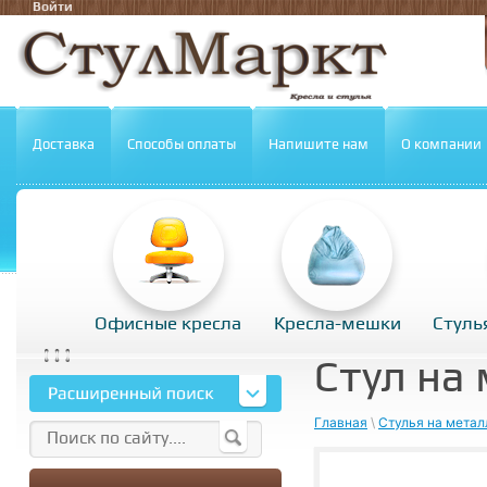
Войти
Доставка
Способы оплаты
Напишите нам
О компании
Офисные кресла
Кресла-мешки
Стуль
Стул на
Главная
\
Стулья на метал