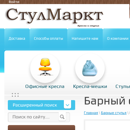
Войти
Доставка
Способы оплаты
Напишите нам
О компании
Офисные кресла
Кресла-мешки
Стуль
Барный 
Главная
\
Барные стулья
\