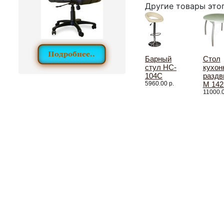
Другие товары это
Барный
Стол
стул HC-
кухон
104C
раздв
5960.00 р.
M 142
11000.0