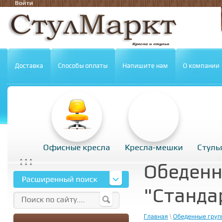
Войти
Доставка
Способы оплаты
Напишите нам
О компании
Офисные кресла
Кресла-мешки
Стуль
Обеденн
"Станда
Главная
\
Обеденные груп