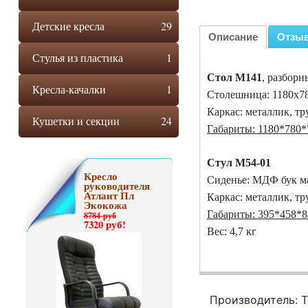
Детские кресла
29
Описание
Отзы
Стулья из пластика
1
Стол М141
, разбор
Кресла-качалки
1
Столешница: 1180х78
Каркас: металлик, тру
Кушетки и секции
24
Габариты: 1180*780*
Стул М54-01
Кресло
Сиденье: МДФ бук 
руководителя
Атлант Пл
Каркас: металлик, тр
Экокожа
Габариты: 395*458*8
8784 руб
7320 руб!
Вес: 4,7 кг
Производитель: 