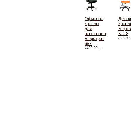
Офисное
Детск
кресло
кресл
для
Бюрок
персонала
KD-8
Бюрократ
8230.00
687
4490.00 р.