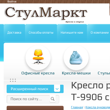
Войти
Доставка
Способы оплаты
Напишите нам
О компании
Офисные кресла
Кресла-мешки
Стуль
Кресло 
Т-9906 
Главная
\
Кресла руковод