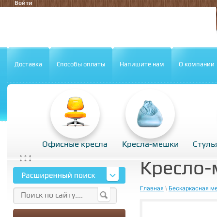
Войти
Доставка
Способы оплаты
Напишите нам
О компании
Офисные кресла
Кресла-мешки
Стуль
Кресло-
Главная
\
Бескаркасная м