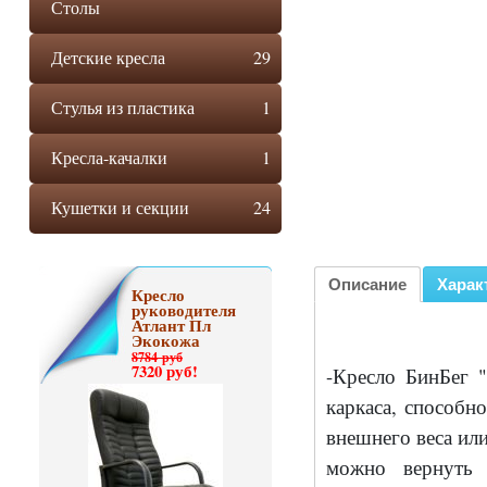
Столы
Детские кресла
29
Стулья из пластика
1
Кресла-качалки
1
Кушетки и секции
24
Описание
Харак
Кресло
руководителя
Атлант Пл
Экокожа
8784 руб
7320 руб!
-Кресло БинБег "
каркаса, способн
внешнего веса или
можно вернуть 