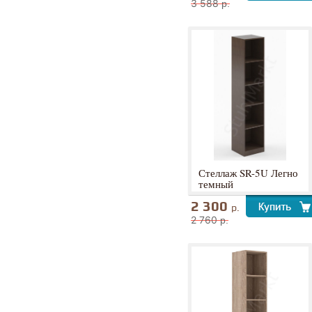
3 588
р.
Стеллаж SR-5U Легно
темный
2 300
р.
2 760
р.