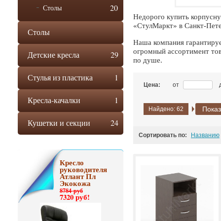
20
Столы
Недорого купить корпусну
«СтулМаркт» в Санкт-Пете
Столы
Наша компания гарантируе
огромный ассортимент тов
Детские кресла
29
по душе.
Стулья из пластика
1
Цена:
от
Кресла-качалки
1
Показ
Найдено:
62
Кушетки и секции
24
Сортировать по:
Названию
Кресло
руководителя
Атлант Пл
Экокожа
8784 руб
7320 руб!