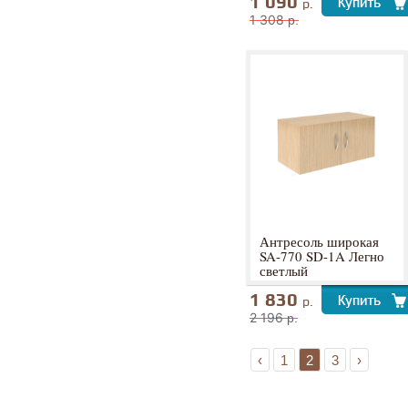
1 090
р.
1 308
р.
Антресоль широкая
SA-770 SD-1A Легно
светлый
1 830
р.
2 196
р.
‹
1
2
3
›