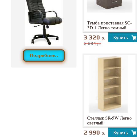
Тумба приставная SC-
3D.1 Легно темный
3 320
р.
3 984
р.
Стеллаж SR-5W Легно
светлый
2 990
р.