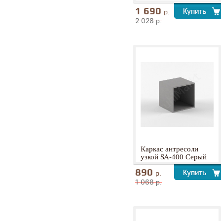
1 690
р.
2 028
р.
Каркас антресоли
узкой SA-400 Серый
890
р.
1 068
р.