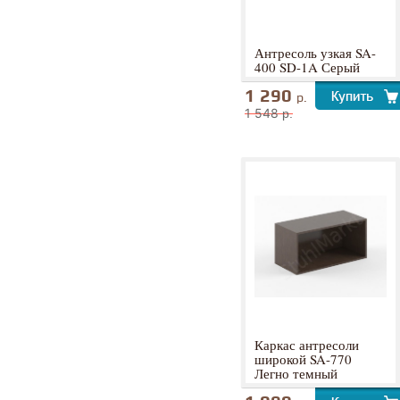
Антресоль узкая SA-
400 SD-1A Серый
1 290
р.
1 548
р.
Каркас антресоли
широкой SA-770
Легно темный