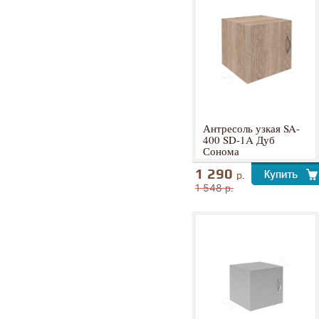
Антресоль узкая SA-
400 SD-1A Дуб
Сонома
1 290
р.
1 548
р.