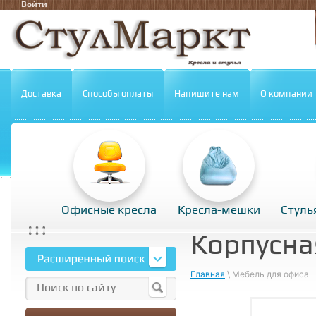
Войти
Доставка
Способы оплаты
Напишите нам
О компании
Офисные кресла
Кресла-мешки
Стуль
Корпусна
Главная
\ Мебель для офиса