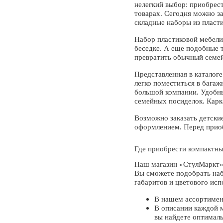
нелегкий выбор: приобрес
товарах. Cегодня можно з
складные наборы из пласти
Набор пластиковой мебели
беседке. А еще подобные 
превратить обычный семей
Представленная в каталоге
легко поместиться в бага
большой компании. Удобны
семейных посиделок. Карка
Возможно заказать детски
оформлением. Перед приоб
Где приобрести компактны
Наш магазин «СтулМаркт»
Вы сможете подобрать наб
габаритов и цветового ис
В нашем ассортимент
В описании каждой 
вы найдете оптималь