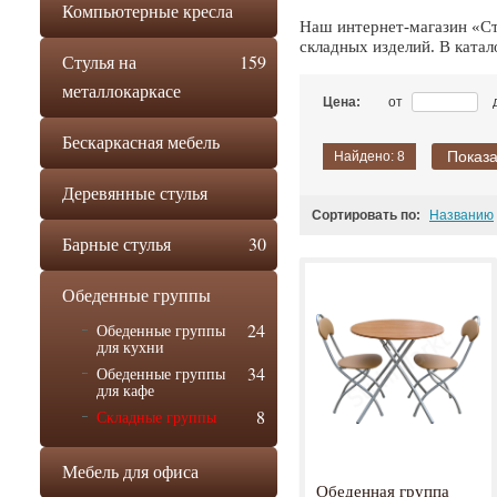
Компьютерные кресла
Наш интернет-магазин «С
складных изделий. В ката
Стулья на
159
металлокаркасе
Цена:
от
Бескаркасная мебель
Показа
Найдено:
8
Деревянные стулья
Сортировать по:
Названию
Барные стулья
30
Обеденные группы
24
Обеденные группы
для кухни
34
Обеденные группы
для кафе
8
Складные группы
Мебель для офиса
Обеденная группа