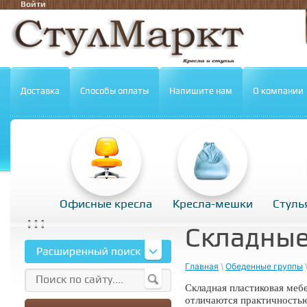
Войти
Доставка
Способы оплаты
Напишите нам
О компании
Офисные кресла
Кресла-мешки
Стуль
Складные
Главная
\
Обеденные группы
Складная пластиковая мебе
отличаются практичностью,