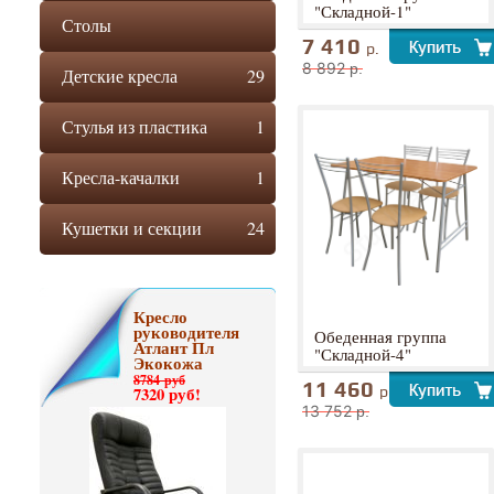
"Складной-1"
Столы
7 410
р.
8 892
р.
Детские кресла
29
Стулья из пластика
1
Кресла-качалки
1
Кушетки и секции
24
Кресло
руководителя
Обеденная группа
Атлант Пл
"Складной-4"
Экокожа
8784 руб
11 460
7320 руб!
р.
13 752
р.