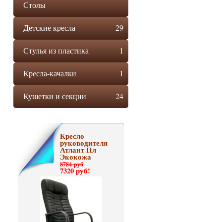
Столы
Детские кресла
29
Стулья из пластика
1
Кресла-качалки
1
Кушетки и секции
24
Кресло
руководителя
Атлант Пл
Экокожа
8784 руб
7320 руб!