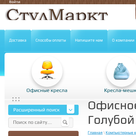
Войти
Доставка
Способы оплаты
Напишите нам
О компании
Офисные кресла
Кресла-меш
Офисное
Голубой
Главная
\
Компьютерные к