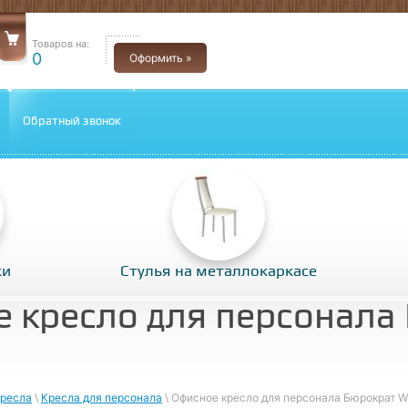
Товаров на:
0
Оформить »
Обратный звонок
ки
Стулья на металлокаркасе
 кресло для персонала
ресла
\
Кресла для персонала
\ Офисное кресло для персонала Бюрократ 