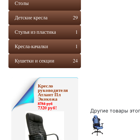
Столы
Детские кресла
29
Стулья из пластика
1
Кресла-качалки
1
Кушетки и секции
24
Кресло
руководителя
Атлант Пл
Экокожа
8784 руб
7320 руб!
Другие товары это