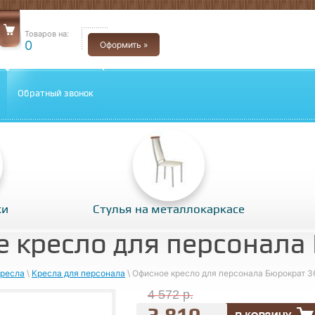
Товаров на:
0
Оформить »
Обратный звонок
ки
Стулья на металлокаркасе
 кресло для персонала
ресла
\
Кресла для персонала
\ Офисное кресло для персонала Бюрократ 3
4 572 р.