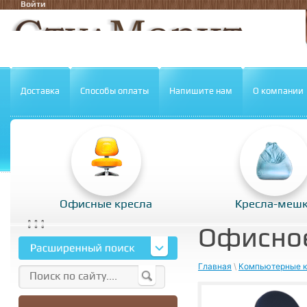
Войти
Доставка
Способы оплаты
Напишите нам
О компании
Офисные кресла
Кресла-меш
Офисное
Главная
\
Компьютерные к