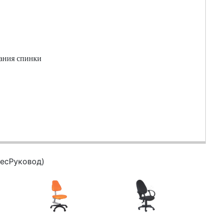
чания спинки
есРуковод)