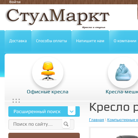
Войти
Доставка
Способы оплаты
Напишите нам
О компании
Офисные кресла
Кресла-меш
Кресло 
Главная
\
Компьютерные к