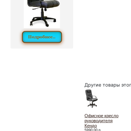
Другие товары это
Офисное кресло
руководителя
Кендо
5990.00 р.