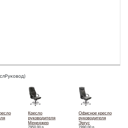
слРуковод)
ресло
Кресло
Офисное кресло
еля
руководителя
руководителя
Менеджер
Эргус
7950.00 р.
7990.00 р.