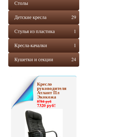
Столы
Детские кресла
29
Стулья из пластика
1
Кресла-качалки
1
Кушетки и секции
24
Кресло
руководителя
Атлант Пл
Экокожа
8784 руб
7320 руб!