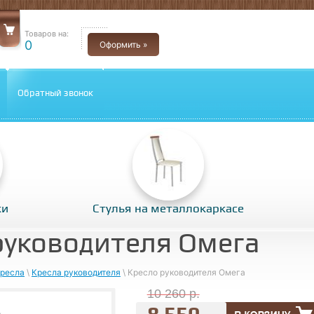
Товаров на:
0
Оформить »
Обратный звонок
ки
Стулья на металлокаркасе
руководителя Омега
ресла
\
Кресла руководителя
\ Кресло руководителя Омега
10 260 р.