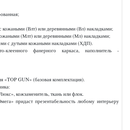
рованная;
с кожаными (Влт) или деревянными (Вл) накладками;
кожаными (Млт) или деревянными (Мл) накладками;
ами с дутыми кожаными накладками (ХДП).
о-клеенного фанерного каркаса, наполнитель -
ния «TOP GUN» (базовая комплектация).
чика:
Люкс», кожзаменитель, ткань или флок.
Омега» придаст презентабельность любому интерьеру