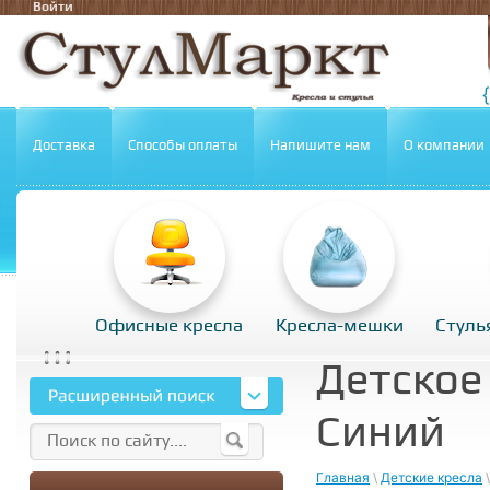
Войти
Доставка
Способы оплаты
Напишите нам
О компании
Офисные кресла
Кресла-мешки
Стуль
Детское
Синий
Главная
\
Детские кресла
\