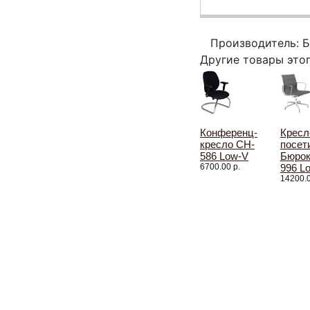
Производитель: 
Другие товары это
Конференц-
Кресл
кресло CH-
посет
586 Low-V
Бюрок
6700.00 р.
996 L
14200.0